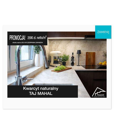
ZAMKNIJ
BLAT Z KONGLOMERATU –
WADY I ZALETY