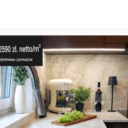
Dla Architektów
Kami
Konglomeraty
 W KUCHNI: JAKA POWINNA B
ROBOCZEGO?