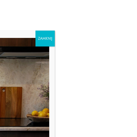
eń
Spieki kwarcowe
ZAMKNIJ
O firmie
Kontakt
Polish
YĆ GRUBOŚĆ BLATU