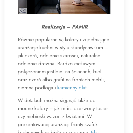
Realizacja – PAMIR
Równie popularne są kolory uzupełniające
aranżacje kuchni w stylu skandynawskim –
jak czerń, odcienie szarości, naturalne
odcienie drewna. Bardzo ciekawym
połączeniem jest biel na ścianach, biel
oraz czerń albo grafit na frontach mebli,
ciemna podłoga i
kamienny blat
.
W detalach można sięgnąć także po
mocne kolory – jak m.in. czerwony toster
czy niebieski wazon z kwiatami. W
prezentowanej aranżacji fronty szafek
kuchennych są białe oraz czarne.
Blat