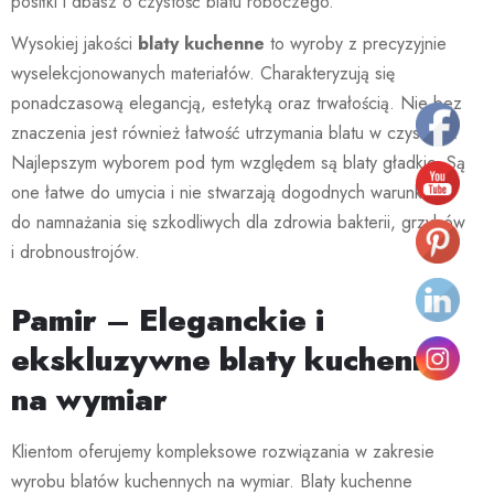
posiłki i dbasz o czystość blatu roboczego.
Wysokiej jakości
blaty kuchenne
to wyroby z precyzyjnie
wyselekcjonowanych materiałów. Charakteryzują się
ponadczasową elegancją, estetyką oraz trwałością. Nie bez
znaczenia jest również łatwość utrzymania blatu w czystości.
Najlepszym wyborem pod tym względem są blaty gładkie. Są
one łatwe do umycia i nie stwarzają dogodnych warunków
do namnażania się szkodliwych dla zdrowia bakterii, grzybów
i drobnoustrojów.
Pamir
–
Eleganckie i
ekskluzywne blaty kuchenne
na wymiar
Klientom oferujemy kompleksowe rozwiązania w zakresie
wyrobu blatów kuchennych na wymiar. Blaty kuchenne