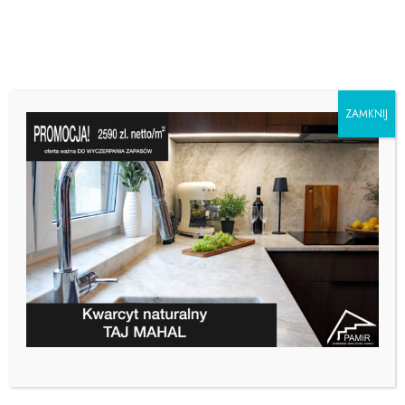
ZAMKNIJ
“NOWY KAMIENIARZ” NR 7
(92) /2016